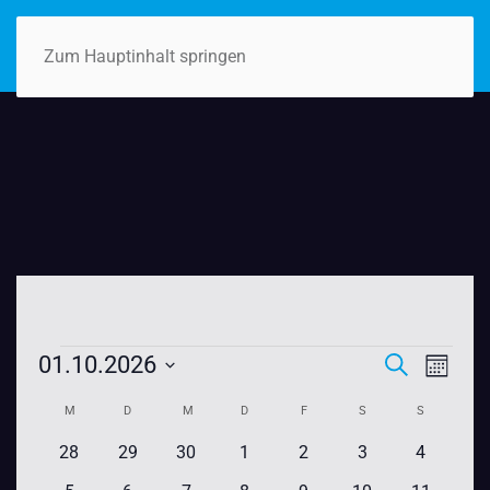
Zum Hauptinhalt springen
Veranstaltungen
Veranst
VER
01.10.2026
Suche
Monat
Datum
ANSI
Suche
Kalender
M
MONTAG
D
DIENSTAG
M
MITTWOCH
D
DONNERSTAG
F
FREITAG
S
SAMSTAG
S
SONNTAG
wählen.
NAVI
und
0
0
0
0
0
0
0
28
29
30
1
2
3
4
von
Veranstaltungen
Veranstaltungen
Veranstaltungen
Veranstaltungen
Veranstaltungen
Veranstaltungen
Veransta