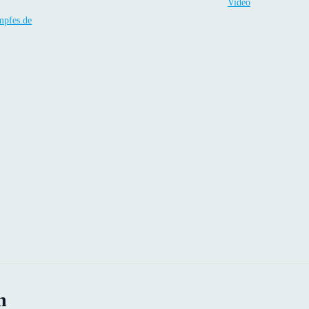
Video
pfes.de
n