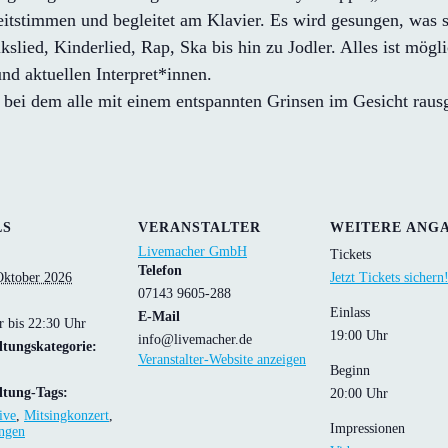
egleitstimmen und begleitet am Klavier. Es wird gesungen, was 
slied, Kinderlied, Rap, Ska bis hin zu Jodler. Alles ist mö
nd aktuellen Interpret*innen.
ei dem alle mit einem entspannten Grinsen im Gesicht rausg
LS
VERANSTALTER
WEITERE ANG
Livemacher GmbH
Tickets
Telefon
Oktober 2026
Jetzt Tickets sichern
07143 9605-288
Einlass
E-Mail
r bis 22:30 Uhr
19:00 Uhr
info@livemacher.de
ltungskategorie:
Veranstalter-Website anzeigen
Beginn
ltung-Tags:
20:00 Uhr
ive
,
Mitsingkonzert
,
Impressionen
ingen