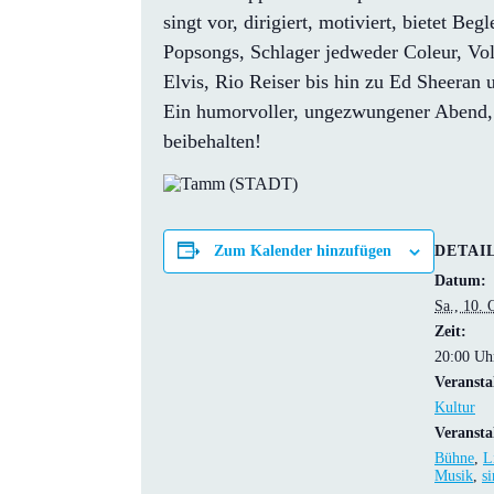
singt vor, dirigiert, motiviert, bietet B
Popsongs, Schlager jedweder Coleur, Volk
Elvis, Rio Reiser bis hin zu Ed Sheeran u
Ein humorvoller, ungezwungener Abend, b
beibehalten!
DETAI
Zum Kalender hinzufügen
Datum:
Sa., 10. 
Zeit:
20:00 Uh
Veransta
Kultur
Veransta
Bühne
,
L
Musik
,
s