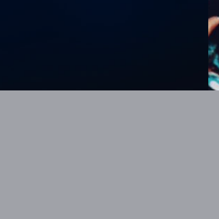
letter an!
ANMELDEN
TICKETANBIETER. VIELEN DANK.