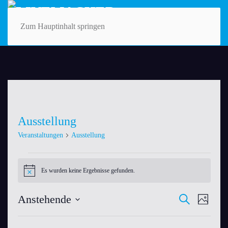
Zum Hauptinhalt springen
Ausstellung
Veranstaltungen
Ausstellung
Veranstaltungen
Es wurden keine Ergebnisse gefunden.
Hinweis
Anstehende
Veranst
VER
Suche
Foto
Datum
ANS
Suche
List
auswählen.