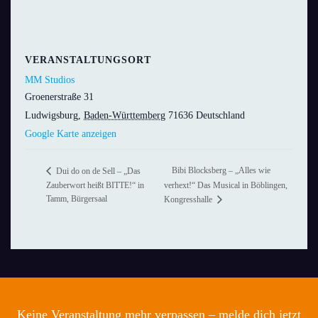
VERANSTALTUNGSORT
MM Studios
Groenerstraße 31
Ludwigsburg
,
Baden-Württemberg
71636
Deutschland
Google Karte anzeigen
Bibi Blocksberg – „Alles wie
Dui do on de Sell – „Das
Zauberwort heißt BITTE!“ in
verhext!“ Das Musical in Böblingen,
Tamm, Bürgersaal
Kongresshalle
Keine Veranstaltung mehr verpassen – melde dich jetzt