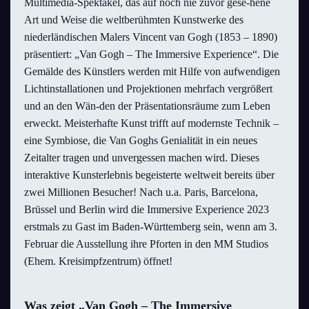
Multimedia-Spektakel, das auf noch nie zuvor gese-hene
Art und Weise die weltberühmten Kunstwerke des
niederländischen Malers Vincent van Gogh (1853 – 1890)
präsentiert: „Van Gogh – The Immersive Experience“. Die
Gemälde des Künstlers werden mit Hilfe von aufwendigen
Lichtinstallationen und Projektionen mehrfach vergrößert
und an den Wän-den der Präsentationsräume zum Leben
erweckt. Meisterhafte Kunst trifft auf modernste Technik –
eine Symbiose, die Van Goghs Genialität in ein neues
Zeitalter tragen und unvergessen machen wird. Dieses
interaktive Kunsterlebnis begeisterte weltweit bereits über
zwei Millionen Besucher! Nach u.a. Paris, Barcelona,
Brüssel und Berlin wird die Immersive Experience 2023
erstmals zu Gast im Baden-Württemberg sein, wenn am 3.
Februar die Ausstellung ihre Pforten in den MM Studios
(Ehem. Kreisimpfzentrum) öffnet!
Was zeigt „Van Gogh – The Immersive