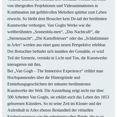
von übergroßen Projektionen und Videoanimationen in
Kombination mit gefühlvollen Melodien spürbar zum Leben
erweckt. So bleibt dem Besucher kein De-tail der berühmten
Kunstwerke verborgen. Van Goghs Werke wie die
weltberühmten „Sonnenblu-men“, „Das Nachtcafé“, die
„Sternennacht“, „Die Kartoffelesser“ oder das „Schlafzimmer
in Arles“ werden aus einer ganz neuen Perspektive erlebbar.
Der Betrachter befindet sich inmitten der Gemälde, er wird
Teil der Szenerie, versinkt in Licht und Ton, die Kunstwerke
interagieren mit ihm.
Bei „Van Gogh – The Immersive Experience“ erfährt man
Hochspannendes über die Hintergründe und
Entstehungsgeschichten der mitunter berühmtesten
Kunstwerke der Welt. Die Ausstellung zeigt nicht nur über
500 Arbeiten Van Goghs, sie erklärt auch das Leben des 1853
geborenen Künstlers. So ist seine Zeit im Kloster und der
Aufenthalt in Arles ebenso Bestandteil der virtuellen
Entdeckungstour wie die geheimnisvollen Briefe, die er an