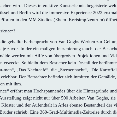
achen wird. Dieses interaktive Kunsterlebnis begeisterte weltw
rüssel und Berlin wird die Immersive Experience 2023 erstma
e Pforten in den MM Studios (Ehem. Kreisimpfzentrum) öffnet
rience“?
t die geballte Farbenpracht von Van Goghs Werken zur Geltun
s je zuvor. In der ein-maligen Inszenierung taucht der Besuc
 Gemälde werden mit Hilfe von übergroßen Projektionen und V
en erweckt. So bleibt dem Besucher kein De-tail der berüh
-men“, „Das Nachtcafé“, die „Sternennacht“, „Die Kartoffel
rlebbar. Der Betrachter befindet sich inmitten der Gemälde, e
ren mit ihm.
ce“ erfährt man Hochspannendes über die Hintergründe und
usstellung zeigt nicht nur über 500 Arbeiten Van Goghs, sie
m Kloster und der Aufenthalt in Arles ebenso Bestandteil der 
 Bruder schrieb. Eine 360-Grad-Multimedia-Zeitreise durch di