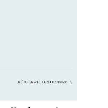
KÖRPERWELTEN Osnabrück