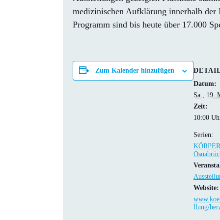
medizinischen Aufklärung innerhalb de
Programm sind bis heute über 17.000 Spen
DETAI
Zum Kalender hinzufügen
Datum:
Sa., 19. 
Zeit:
10:00 Uh
Serien:
KÖRPE
Osnabrüc
Veransta
Ausstellu
Website:
www.koer
llung/her