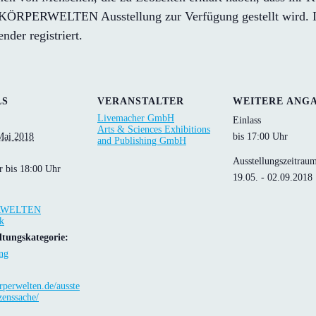
r KÖRPERWELTEN Ausstellung zur Verfügung gestellt wird. I
der registriert.
LS
VERANSTALTER
WEITERE ANG
Livemacher GmbH
Einlass
Arts & Sciences Exhibitions
Mai 2018
bis 17:00 Uhr
and Publishing GmbH
Ausstellungszeitrau
r bis 18:00 Uhr
19.05. - 02.09.2018
RWELTEN
k
ltungskategorie:
ng
perwelten.de/ausste
zenssache/