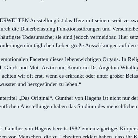
ERWELTEN Ausstellung ist das Herz mit seinem weit verzwe
durch die Dauerbelastung Funktionsstörungen und Verschleiße
 häufigste Todesursache; sie sind jedoch vermeidbar. Hier se
ne Änderungen im täglichen Leben große Auswirkungen auf de
 emotionalen Facetten dieses lebenswichtigen Organs. In Relig
l, Glück und Mut. Ärztin und Kuratorin Dr. Angelina Whalley
achten wir oft erst, wenn es erkrankt oder unter großer Belas
wusster und herzgesünder zu leben.“
tel „Das Original“. Gunther von Hagens ist nicht nur der E
entlichen Ausstellungen haben das Studium des menschlichen
r. Gunther von Hagens bereits 1982 ein einzigartiges Körper
men von Menschen, die zu Lebzeiten erklärt haben, dass ihr 