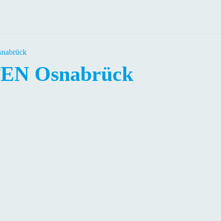
abrück
N Osnabrück