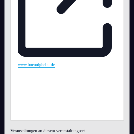
Webseite
www.boennigheim.de
Veranstaltungen an diesem veranstaltungsort