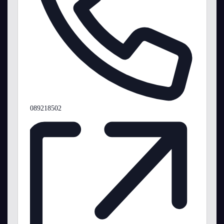
Telefon
089218502