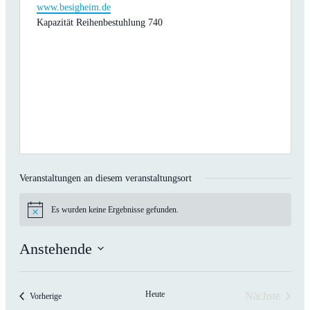
Webseite
www.besigheim.de
Kapazität Reihenbestuhlung 740
Veranstaltungen an diesem veranstaltungsort
Es wurden keine Ergebnisse gefunden.
Hinweis
Anstehende
Datum
wählen.
Heute
Nächste
Veranstaltungen
Vorherige