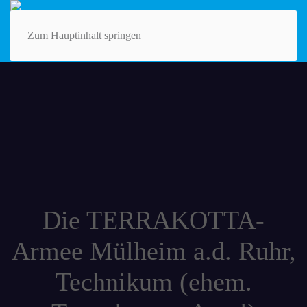
Zum Hauptinhalt springen
Die TERRAKOTTA-
Armee Mülheim a.d. Ruhr,
Technikum (ehem.