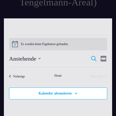
Tengelmann-Areal)
Veranstaltungen
Es wurden keine Ergebnisse gefunden.
Hinweis
Anstehende
Veranst
VER
Suche
Zusamme
Datum
ANS
Suche
auswählen.
NAV
Heute
Nächste
Veranstaltungen
Vorherige
und
Veranstaltu
Ansicht
Kalender abonnieren
Navigat