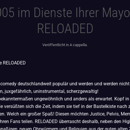
005 im Dienste Ihrer May
RELOADED
Veröffentlicht in
A cappella
.
ise RELOADED
omedy deutschlandweit populär und werden und werden nicht 
, juxgefährlich, uninstrumental, scherzgewaltig!
ekanntermaßen ungewöhnlich und anders als erwartet. Kopf in
e versüßten sich die Zeit, indem sie tief in der Bastelkiste nac
en. Welch ein großer Spaß! Diesen möchten Justice, Pelvis, Memp
Ihren Fans teilen. RELOADED überrascht deshalb, neben den High
aßigen, neuen Ohrwürmern und Reliquien aus der guten alten Z