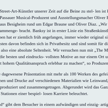
treet-Art-Künstler unserer Zeit auf die Beine zu stel- len ist
e Passauer Musical-Produzent und Ausstellungsmacher Oliver
us Besigheim rund um Edgar Braune und Oliver Diaz. „Wir w
menge- bracht. Banksy ist in erster Linie ein Straßenkünstler,
eben hat er ziemlich früh angefangen, immer wieder original 
ten davon befinden sich in Privatbesitz und sind somit für die
t also eine absolute Seltenheit. Wir versuchen nun mit „The
ie besten und eindrucks- vollsten Motive an nur einem Ort un
t hohem Qualitätsanspruch erlebbar zu machen“, so Produzent
 dagewesene Präsentation mit mehr als 100 Werken des gefeier
ionen und Drucke auf verschiedenen Materialien wie Leinwand
 reproduziert und zusammengetragen. Abgerundet wird das Gan
Stationen einer bespiel- losen Karriere beleuchtet.
 gibt dem Besucher in einem aufwändigen und einzig- artig