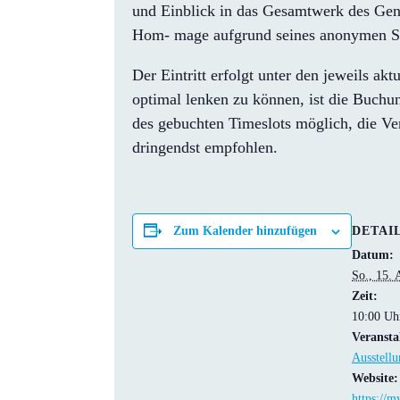
und Einblick in das Gesamtwerk des Gen
Hom- mage aufgrund seines anonymen Statu
Der Eintritt erfolgt unter den jeweils a
optimal lenken zu können, ist die Buchun
des gebuchten Timeslots möglich, die Ve
dringendst empfohlen.
DETAI
Zum Kalender hinzufügen
Datum:
So., 15. 
Zeit:
10:00 Uh
Veransta
Ausstellu
Website:
https://m