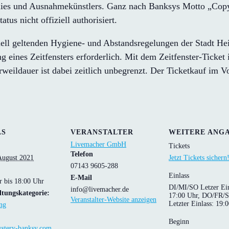
ies und Ausnahmekünstlers. Ganz nach Banksys Motto „Copyr
s nicht offiziell authorisiert.
ktuell geltenden Hygiene- und Abstandsregelungen der Stadt H
g eines Zeitfensters erforderlich. Mit dem Zeitfenster-Ticket
rweildauer ist dabei zeitlich unbegrenzt. Der Ticketkauf im 
LS
VERANSTALTER
WEITERE ANG
Livemacher GmbH
Tickets
Telefon
August 2021
Jetzt Tickets sichern
07143 9605-288
Einlass
E-Mail
r bis 18:00 Uhr
DI/MI/SO Letzer Ein
info@livemacher.de
ltungskategorie:
17:00 Uhr, DO/FR/
Veranstalter-Website anzeigen
Letzter Einlass: 19:
ng
Beginn
ystery-banksy.com