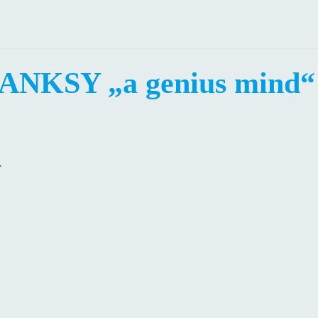
BANKSY „a genius mind“ 
r