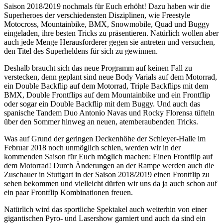
Saison 2018/2019 nochmals für Euch erhöht! Dazu haben wir die
Superheroes der verschiedensten Disziplinen, wie Freestyle
Motocross, Mountainbike, BMX, Snowmobile, Quad und Buggy
eingeladen, ihre besten Tricks zu präsentieren. Natürlich wollen aber
auch jede Menge Herausforderer gegen sie antreten und versuchen,
den Titel des Superheldens für sich zu gewinnen.
Deshalb braucht sich das neue Programm auf keinen Fall zu
verstecken, denn geplant sind neue Body Varials auf dem Motorrad,
ein Double Backflip auf dem Motorrad, Triple Backflips mit dem
BMX, Double Frontflips auf dem Mountainbike und ein Frontflip
oder sogar ein Double Backflip mit dem Buggy. Und auch das
spanische Tandem Duo Antonio Navas und Rocky Florensa tüfteln
über den Sommer hinweg an neuen, atemberaubenden Tricks.
Was auf Grund der geringen Deckenhöhe der Schleyer-Halle im
Februar 2018 noch unmöglich schien, werden wir in der
kommenden Saison für Euch möglich machen: Einen Frontflip auf
dem Motorrad! Durch Änderungen an der Rampe werden auch die
Zuschauer in Stuttgart in der Saison 2018/2019 einen Frontflip zu
sehen bekommen und vielleicht dürfen wir uns da ja auch schon auf
ein paar Frontflip Kombinationen freuen.
Natürlich wird das sportliche Spektakel auch weiterhin von einer
gigantischen Pyro- und Lasershow garniert und auch da sind ein