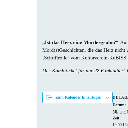
„Ist das Herz eine Mördergrube?“
Aut
Mord(s)Geschichten, die das Herz nich
‚Schriftrolle‘ vom Kulturverein-KuBISS B
Das Kombiticket für nur
22 €
inkludiert 
DETAI
Zum Kalender hinzufügen
Datum:
Mi., 30.
Zeit:
19:00 Uh