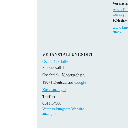
Veransta
Ausstellu
Lesung
Website:
www.koer
rueck
VERANSTALTUNGSORT
OsnabrückHalle
Schlosswall 1
Osnabrück
,
Niedersachsen
49074
Deutschland
Google
Karte anzeigen
Telefon
0541 34900
Veranstaltungsort-Website
anzeigen