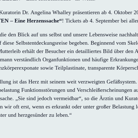
uratorin Dr. Angelina Whalley präsentieren ab 4. Oktober 201
 – Eine Herzenssache“
! Tickets ab 4. September bei all
 den Blick auf uns selbst und unsere Lebensweise nachhalti
uf diese Selbstentdeckungsreise begeben. Beginnend vom Ske
tterleib erhält der Besucher ein detailliertes Bild über den
ermann verständlich Organfunktionen und häufige Erkrankunge
nzkörperexponate sowie Teilplastinate, transparente Körpers
lung ist das Herz mit seinem weit verzweigten Gefäßsystem.
elastung Funktionsstörungen und Verschleißerscheinungen aus
rsache. „Sie sind jedoch vermeidbar“, so die Ärztin und Kura
 wir oft erst, wenn es erkrankt oder unter großer Belastung l
ter und herzgesünder zu leben.“