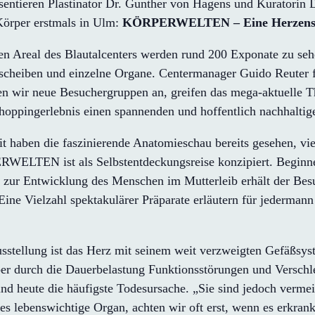
entieren Plastinator Dr. Gunther von Hagens und Kuratorin D
Körper erstmals in Ulm:
KÖRPERWELTEN – Eine Herzenss
n Areal des Blautalcenters werden rund 200 Exponate zu seh
erscheiben und einzelne Organe. Centermanager Guido Reuter 
n wir neue Besuchergruppen an, greifen das mega-aktuelle T
oppingerlebnis einen spannenden und hoffentlich nachhaltig
 haben die faszinierende Anatomieschau bereits gesehen, vie
RWELTEN ist als Selbstentdeckungsreise konzipiert. Beginn
ur Entwicklung des Menschen im Mutterleib erhält der Besuch
Eine Vielzahl spektakulärer Präparate erläutern für jederman
stellung ist das Herz mit seinem weit verzweigten Gefäßsys
ber durch die Dauerbelastung Funktionsstörungen und Verschl
nd heute die häufigste Todesursache. „Sie sind jedoch vermei
s lebenswichtige Organ, achten wir oft erst, wenn es erkrankt