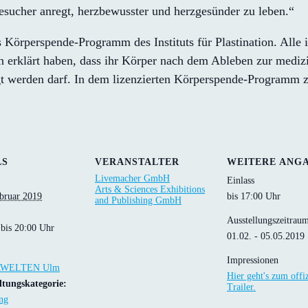
esucher anregt, herzbewusster und herzgesünder zu leben.“
perspende-Programm des Instituts für Plastination. Alle in
 erklärt haben, dass ihr Körper nach dem Ableben zur mediz
rden darf. In dem lizenzierten Körperspende-Programm zur 
LS
VERANSTALTER
WEITERE ANG
Livemacher GmbH
Einlass
Arts & Sciences Exhibitions
ebruar 2019
bis 17:00 Uhr
and Publishing GmbH
Ausstellungszeitrau
 bis 20:00 Uhr
01.02. - 05.05.2019
Impressionen
WELTEN Ulm
Hier geht's zum offiz
ltungskategorie:
Trailer.
ng