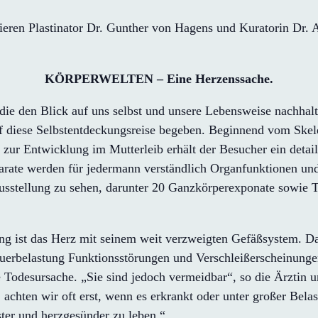
ieren Plastinator Dr. Gunther von Hagens und Kuratorin Dr. A
KÖRPERWELTEN – Eine Herzenssache.
 den Blick auf uns selbst und unsere Lebensweise nachhalti
f diese Selbstentdeckungsreise begeben. Beginnend vom Skel
ur Entwicklung im Mutterleib erhält der Besucher ein detaill
arate werden für jedermann verständlich Organfunktionen un
usstellung zu sehen, darunter 20 Ganzkörperexponate sowie Te
g ist das Herz mit seinem weit verzweigten Gefäßsystem. Da
uerbelastung Funktionsstörungen und Verschleißerscheinungen
e Todesursache. „Sie sind jedoch vermeidbar“, so die Ärztin
achten wir oft erst, wenn es erkrankt oder unter großer Belas
ter und herzgesünder zu leben.“