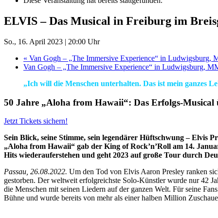
Diese Veranstaltung hat bereits stattgefunden.
ELVIS – Das Musical in Freiburg im Brei
So., 16. April 2023 | 20:00 Uhr
«
Van Gogh – „The Immersive Experience“ in Ludwigsburg, 
Van Gogh – „The Immersive Experience“ in Ludwigsburg, M
„Ich will die Menschen unterhalten. Das ist mein ganzes Le
50 Jahre „Aloha from Hawaii“: Das Erfolgs-Musical
Jetzt Tickets sichern!
Sein Blick, seine Stimme, sein legendärer Hüftschwung – Elvis Pre
„Aloha from Hawaii“ gab der King of Rock’n’Roll am 14. Januar
Hits wiederauferstehen und geht 2023 auf große Tour durch Deut
Passau, 26.08.2022.
Um den Tod von Elvis Aaron Presley ranken sich 
gestorben. Der weltweit erfolgreichste Solo-Künstler wurde nur 42 Ja
die Menschen mit seinen Liedern auf der ganzen Welt. Für seine Fan
Bühne und wurde bereits von mehr als einer halben Million Zuschauer