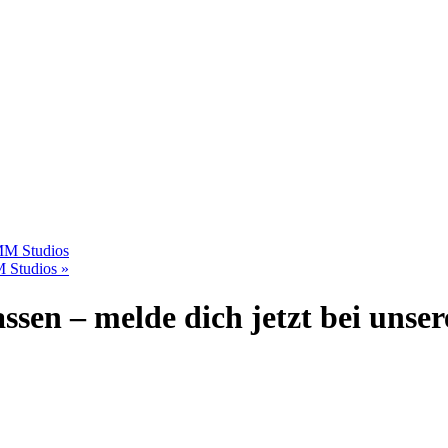
MM Studios
M Studios
»
sen – melde dich jetzt bei unse