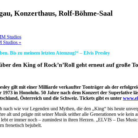
sgau, Konzerthaus, Rolf-Böhme-Saal
MM Studios
M Studios
»
ben. Bis zu meinem letzten Atemzug!“ – Elvis Presley
 über den King of Rock’n’Roll
geht erneut auf große T
sley gilt mit einer Milliarde verkaufter Tonträger als der erfolgre
 1973 in Honolulu. 50 Jahre nach dem Konzert der Superlative läs
schland, Österreich und die Schweiz. Tickets gibt es unter
www.el
nach wie vor Legenden und Mythen, die den „King“ bis heute unvergess
hre alt und prägte mit seiner Musik seither alle Generationen wie kei
s lebt er immer noch – zumindest in ihren Herzen. „ELVIS – Das Music
n frenetisch bejubelt.