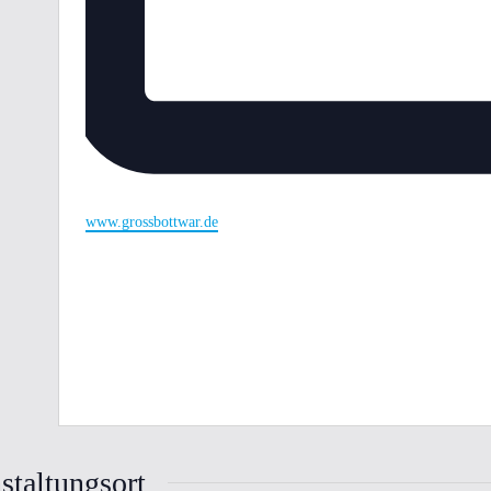
Webseite
www.grossbottwar.de
staltungsort