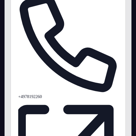
Telefon
+4978192260