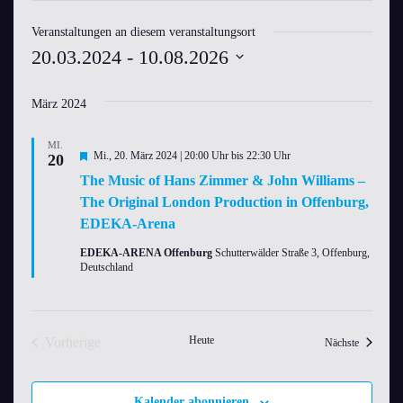
Veranstaltungen an diesem veranstaltungsort
20.03.2024
 - 
10.08.2026
Datum
März 2024
wählen.
MI.
Hervorgehoben
Mi., 20. März 2024 | 20:00 Uhr
bis
22:30 Uhr
20
The Music of Hans Zimmer & John Williams –
The Original London Production in Offenburg,
EDEKA-Arena
EDEKA-ARENA Offenburg
Schutterwälder Straße 3, Offenburg,
Deutschland
Heute
Vorherige
Veranstal
Nächste
Veranstaltungen
Kalender abonnieren