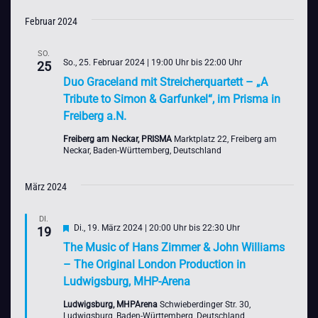
Februar 2024
SO.
So., 25. Februar 2024 | 19:00 Uhr
bis
22:00 Uhr
25
Duo Graceland mit Streicherquartett – „A
Tribute to Simon & Garfunkel“, im Prisma in
Freiberg a.N.
Freiberg am Neckar, PRISMA
Marktplatz 22, Freiberg am
Neckar, Baden-Württemberg, Deutschland
März 2024
DI.
Hervorgehoben
Di., 19. März 2024 | 20:00 Uhr
bis
22:30 Uhr
19
The Music of Hans Zimmer & John Williams
– The Original London Production in
Ludwigsburg, MHP-Arena
Ludwigsburg, MHPArena
Schwieberdinger Str. 30,
Ludwigsburg, Baden-Württemberg, Deutschland