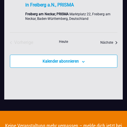
in Freiberg a.N., PRISMA
Freiberg am Neckar, PRISMA
Marktplatz 22, Freiberg am
Neckar, Baden-Württemberg, Deutschland
Vorherige
Heute
Veransta
Nächste
Veranstaltungen
Kalender abonnieren
Keine Veranstaltung mehr verpassen – melde dich jetzt bei