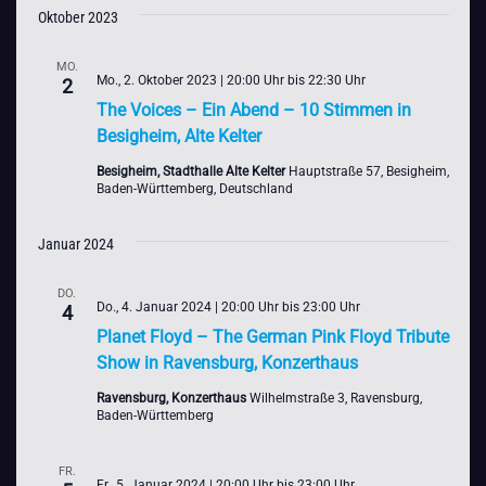
Suche
Oktober 2023
wählen.
NAVI
und
MO.
Mo., 2. Oktober 2023 | 20:00 Uhr
bis
22:30 Uhr
Ansichte
2
The Voices – Ein Abend – 10 Stimmen in
Navigat
Besigheim, Alte Kelter
Besigheim, Stadthalle Alte Kelter
Hauptstraße 57, Besigheim,
Baden-Württemberg, Deutschland
Januar 2024
DO.
Do., 4. Januar 2024 | 20:00 Uhr
bis
23:00 Uhr
4
Planet Floyd – The German Pink Floyd Tribute
Show in Ravensburg, Konzerthaus
Ravensburg, Konzerthaus
Wilhelmstraße 3, Ravensburg,
Baden-Württemberg
FR.
Fr., 5. Januar 2024 | 20:00 Uhr
bis
23:00 Uhr