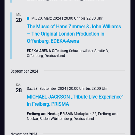
MI.
Hervorgehoben
Mi., 20. März 2024 | 20:00 Uhr
bis
22:30 Uhr
20
The Music of Hans Zimmer & John Williams
– The Original London Production in
Offenburg, EDEKA-Arena
EDEKA-ARENA Offenburg
Schutterwälder Straße 3,
Offenburg, Deutschland
September 2024
SA.
Sa., 28. September 2024 | 20:00 Uhr
bis
23:00 Uhr
28
MICHAEL JACKSON „Tribute Live Experience“
in Freiberg, PRISMA
Freiberg am Neckar, PRISMA
Marktplatz 22, Freiberg am
Neckar, Baden-Württemberg, Deutschland
November 2024