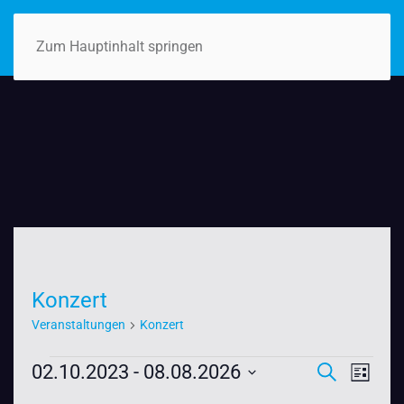
Zum Hauptinhalt springen
Konzert
Veranstaltungen
Konzert
Veranstaltungen
Veranst
VER
02.10.2023
 - 
08.08.2026
Suche
Liste
Datum
ANSI