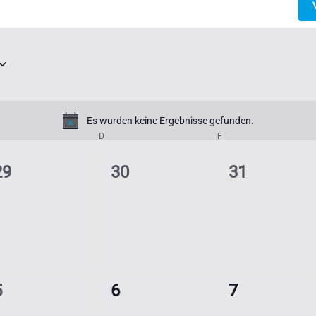
Es wurden keine Ergebnisse gefunden.
Hinweis
TTWOCH
D
DONNERSTAG
F
FREITAG
0
0
0
29
30
31
eranstaltungen,
Veranstaltungen,
Veranstaltu
0
0
0
5
6
7
eranstaltungen,
Veranstaltungen,
Veranstaltu